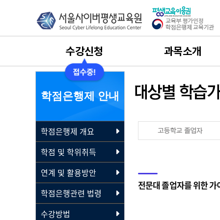
수강신청
과목소개
수강신청
사회복지사
학점은행제 안내
수강절차안내
보육교사
학점은행제 개요
나의 학습설계
평생교육사
학점 및 학위취득
수강료결제
건강가정사
연계 및 활용방안
전문대 졸업자를 위한 가
수강후기
경영학
학점은행관련 법령
수강방법
실습과목 이수 안내