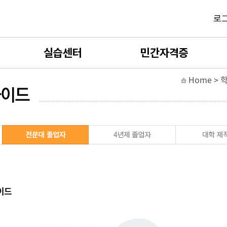
로
실습센터
민간자격증
Home >
사회복지현장실습
민간자격증 소개
보육실습
민간자격증 발급신청
평생교육실습
민간자격증 카트
실습서류제출
민간자격증 발급확인
이드
실습양식자료실
실습 FAQ