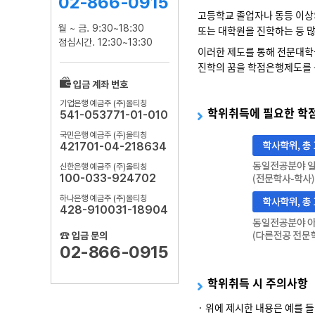
02-866-0915
고등학교 졸업자나 동등 이상
월 ~ 금. 9:30~18:30
또는 대학원을 진학하는 등 
점심시간. 12:30~13:30
이러한 제도를 통해 전문대학
진학의 꿈을 학점은행제도를 
입금 계좌 번호
기업은행 예금주 (주)올티칭
학위취득에 필요한 학
541-053771-01-010
국민은행 예금주 (주)올티칭
421701-04-218634
신한은행 예금주 (주)올티칭
100-033-924702
하나은행 예금주 (주)올티칭
428-910031-18904
☎ 입금 문의
02-866-0915
학위취득 시 주의사항
· 위에 제시한 내용은 예를