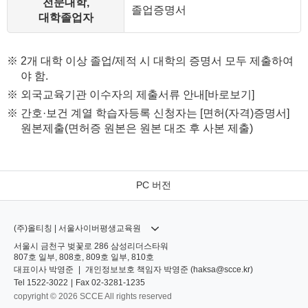
전문대학,
졸업증명서
대학졸업자
※ 2개 대학 이상 졸업/제적 시 대학의 증명서 모두 제출하여
야 함.
※ 외국교육기관 이수자의 제출서류 안내[바로보기]
※ 간호·보건 계열 학습자등록 신청자는 [면허(자격)증명서]
원본제출(면허증 원본은 원본 대조 후 사본 제출)
PC 버전
(주)올티칭 | 서울사이버평생교육원
서울시 금천구 벚꽃로 286 삼성리더스타워
807호 일부, 808호, 809호 일부, 810호
대표이사
박영준
|
개인정보보호 책임자
박영준 (
haksa@scce.kr
)
Tel
1522-3022
|
Fax
02-3281-1235
copyright © 2026 SCCE All rights reserved