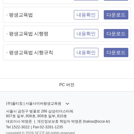
· 평생교육법
내용확인
다운로드
· 평생교육법 시행령
내용확인
다운로드
· 평생교육법 시행규칙
내용확인
다운로드
PC 버전
(주)올티칭 | 서울사이버평생교육원
서울시 금천구 벚꽃로 286 삼성리더스타워
807호 일부, 808호, 809호 일부, 810호
대표이사
박영준
|
개인정보보호 책임자
박영준 (
haksa@scce.kr
)
Tel
1522-3022
|
Fax
02-3281-1235
copyright © 2026 SCCE All rights reserved