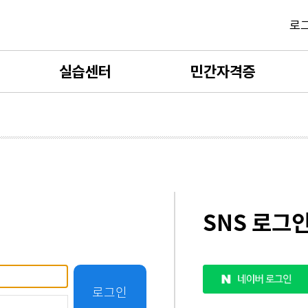
로
실습센터
민간자격증
사회복지현장실습
민간자격증 소개
보육실습
민간자격증 발급신청
평생교육실습
민간자격증 카트
SNS 로그
실습서류제출
민간자격증 발급확인
실습양식자료실
로그인
실습 FAQ