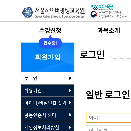
수강신청
과목소개
수강신청
사회복지사
회원가입
수강절차안내
보육교사
로그인
나의 학습설계
평생교육사
회원가입
일반 로그인
수강료결제
건강가정사
아이디/비밀번호 찾기
수강후기
경영학
공동인증서 센터
개인정보처리방침
실습과목 이수 안내