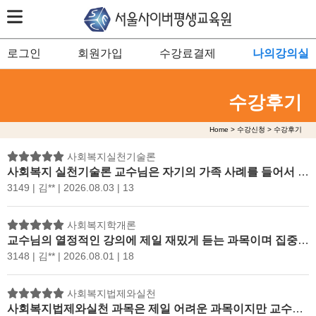
로그인
회원가입
수강료결제
나의강의실
수강후기
Home > 수강신청 > 수강후기
사회복지실천기술론
사회복지 실천기술론 교수님은 자기의 가족 사례를 들어서 강의에 접목하여 쉽게 설명하시고 열의를 가지고 강의를 하시는데 이 더운 날에도 강의 앞에서 듣는 것과 같이 집중을 할 수 있어서 매우 유익한 시간이 되었습니다. 클라이언트에 대해 긍정적인 마음과 태도를 가지고 존중하고 받아들여서 현장에서도 잘 활용할 수 있도록 마음을 가지고 일 할 수 있도록 하겠습니다. 강의 중에서 중요 부분을 표시를 하시고 첨삭를 해주시며 환언하기에서 바꿔말하기는 흉내내기가 아니며 근복적으로 다름을 말씀해 주셔서 현장에서도 잊이 않고 클라이언트를 대하도록 하겠습니다. 어려운 클라이언트 대상의 개입기술에서는 비자발적인 클라이언트는 의뢰 된 클라이언트가 시간만 채울려고 수강하는 경우에 관계 형성 즉 라포 형성 중요성이 알게 되고 클라이언트의 적대적 공격적 폭력적 행동시에서는 사회복지사 위험이 있으므로 동료나 슈퍼바이저들과 예상되는 문제에 대체 방법을 생각해야 된다는 것을 강의를 통해 알 수 있었습니다. 사회복지 실천론 강의는 사회복지사에게 필요한 기본적인 태도와 가치를 이해하는데 많은 도움이 된 것 같고 사회복지사가 현장에서 어떻게 임해야 되는지를 알 수 있었습니다.
3149 | 김** | 2026.08.03 | 13
사회복지학개론
교수님의 열정적인 강의에 제일 재밌게 듣는 과목이며 집중할 수 있어서 좋았습니다.
3148 | 김** | 2026.08.01 | 18
사회복지법제와실천
사회복지법제와실천 과목은 제일 어려운 과목이지만 교수님에 열정에 감동하며 기발고사는 좀 더 노력하여 좋는 점수를 받도록 하겠습니다.