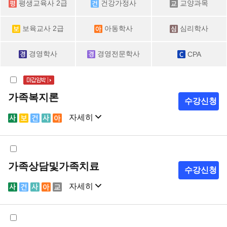
평생교육사 2급
건강가정사
교양과목
보육교사 2급
아동학사
심리학사
경영학사
경영전문학사
CPA
가족복지론
수강신청
자세히
샘플강의
강의계획서
가족상담및가족치료
수강신청
자세히
샘플강의
강의계획서