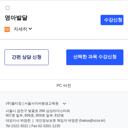
영아발달
수강신청
자세히
샘플강의
강의계획서
선택한 과목 수강신청
간편 상담 신청
PC 버전
(주)올티칭 | 서울사이버평생교육원
서울시 금천구 벚꽃로 286 삼성리더스타워
807호 일부, 808호, 809호 일부, 810호
대표이사
박영준
|
개인정보보호 책임자
박영준 (
haksa@scce.kr
)
Tel
1522-3022
|
Fax
02-3281-1235