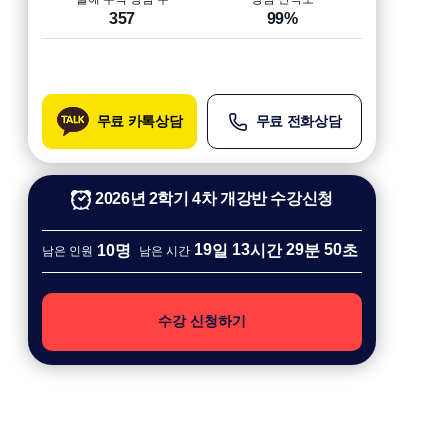
357
99%
유튜브
인스타
블로그
무료 카톡상담
무료 전화상담
2026년 2학기 4차 개강반 수강신청
19
13
29
50
10명
일
시간
분
초
남은 인원
남은 시간
수강 신청하기