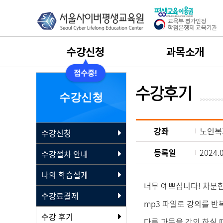
수강신청
과목소개
수강신청
사회복지사
수강신청
수강절차안내
보육교사
강좌
노인복
수강신청
나의 학습설계
평생교육사
등록일
2024.
수강절차 안내
수강료결제
건강가정사
나의 학습설계
너무 예쁘십니다! 차분한
수강후기
경영학
수강료결제
mp3 파일로 강의를 반
수강 후기
실습과목 이수 안내
다른 과목을 강의 하실 