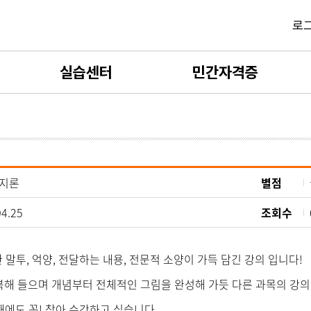
로
실습센터
민간자격증
사회복지현장실습
민간자격증 소개
보육실습
민간자격증 발급신청
지론
별점
평생교육실습
민간자격증 카트
04.25
조회수
실습서류제출
민간자격증 발급확인
 말투, 억양, 전달하는 내용, 전문적 소양이 가득 담긴 강의 입니다!
실습양식자료실
복해 들으며 개념부터 전체적인 그림을 완성해 가듯 다른 과목의 강의
실습 FAQ
때에도 꼭! 찾아 수강하고 싶습니다.