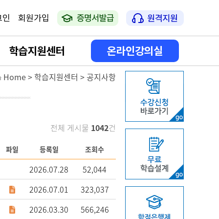
그인
회원가입
학습지원센터
온라인강의실
Home > 학습지원센터 > 공지사항
공지사항
나의 강의실
학습일정안내
나의 학사활동
전체 게시물
1042
건
상담게시판
증명서 발급
파일
등록일
조회수
FAQ
2026.07.28
52,044
자격증 신청 방법 안내
2026.07.01
323,037
2026.03.30
566,246
온라인 서류접수