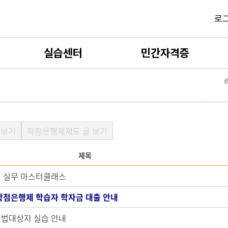
로
실습센터
민간자격증
사회복지현장실습
민간자격증 소개
보육실습
민간자격증 발급신청
글보기
학점은행제제도 글 보기
평생교육실습
민간자격증 카트
제목
실습서류제출
민간자격증 발급확인
 실무 마스터클래스
실습양식자료실
 학점은행제 학습자 학자금 대출 안내
법대상자 실습 안내
실습 FAQ