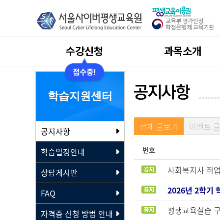
수강신청
과목소개
수강신청
사회복지사
학습지원센터
수강절차안내
보육교사
전체 글보기
이벤트 
공지사항
나의 학습설계
평생교육사
번호
학습일정안내
수강료결제
건강가정사
사회복지사 취업
상담게시판
수강후기
경영학
2026년 2학기
FAQ
평생교육실습 구
자격증 신청 방법 안내
실습과목 이수 안내